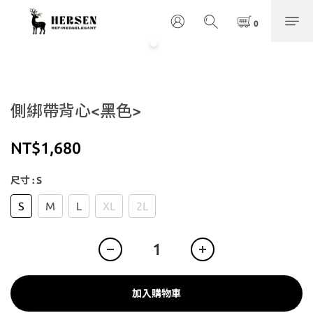
側綁帶背心<黑色>
NT$1,680
尺寸
: S
S
M
L
XL
2L
加入購物車