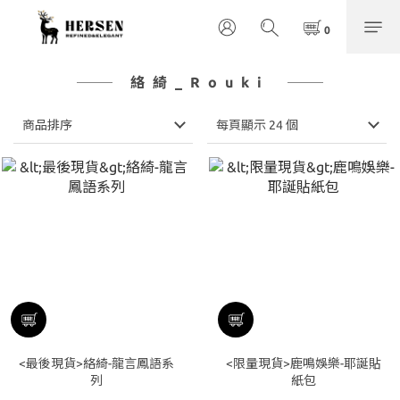
絡綺_Rouki
商品排序
每頁顯示 24 個
<最後現貨>絡綺-龍言鳳語系
<限量現貨>鹿鳴娛樂-耶誕貼
列
紙包